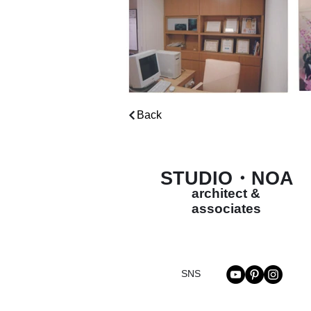
Back
STUDIO・NOA
architect &
associates
SNS