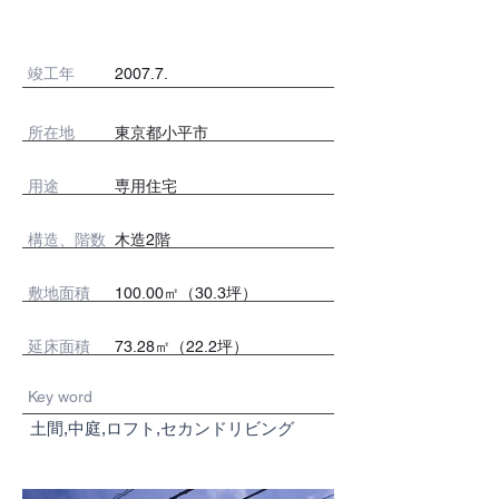
竣工年
2007.7.
所在地
東京都小平市
用途
専用住宅
​構造、階数
木造2階
敷地面積
100.00㎡（30.3坪）
延床面積
73.28㎡（22.2坪）
Key word
土間,中庭,ロフト,セカンドリビング