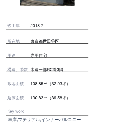
竣工年
2018.7.
所在地
東京都世田谷区
用途
専用住宅
​構造、階数
木造一部RC造3階
敷地面積
108.85㎡（32.93坪）
延床面積
130.83㎡（39.58坪）
Key word
車庫,マテリアル,インナーバルコニー