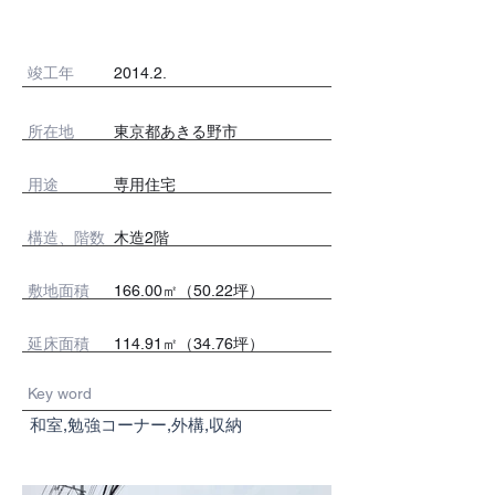
竣工年
2014.2.
所在地
東京都あきる野市
用途
専用住宅
​構造、階数
木造2階
敷地面積
166.00㎡（50.22坪）
延床面積
114.91㎡（34.76坪）
Key word
和室,勉強コーナー,外構,収納