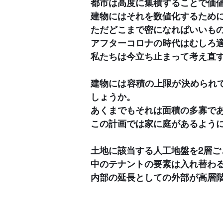
都市は高度に集積することで価
建物にはそれを数値化するため
ただどこまで密になればいいも
アフターコロナの時代はむしろ
私たちは今立ち止まって考え直
建物には容積の上限が決められ
しょうか。
あくまでもそれは面積の多寡で
この計画では家に庭があるよう
土地に該当する人工地盤を2層
中のテナントの要素は入れ替わ
内部の延長としての外部が高層