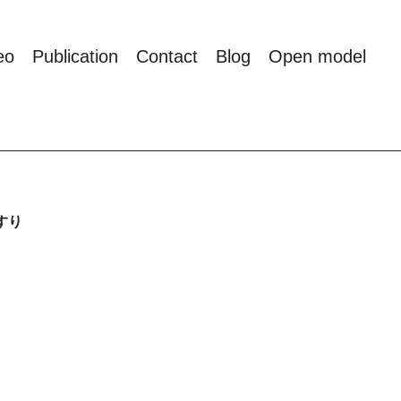
eo
Publication
Contact
Blog
Open model
すり