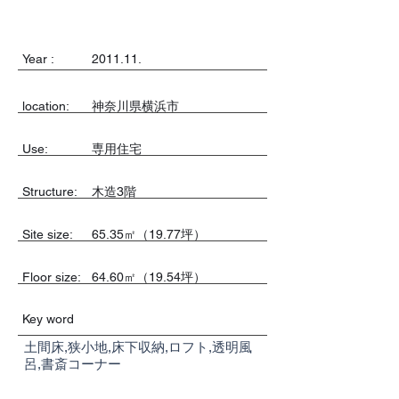
Year :
2011.11.
location:
神奈川県横浜市
Use:
専用住宅
​Structure:
木造3階
Site size:
65.35㎡（19.77坪）
Floor size:
64.60㎡（19.54坪）
Key word
土間床,狭小地,床下収納,ロフト,透明風
呂,書斎コーナー