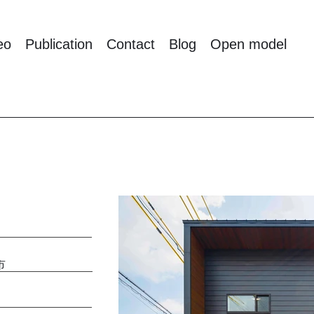
eo
Publication
Contact
Blog
Open model
グ
市