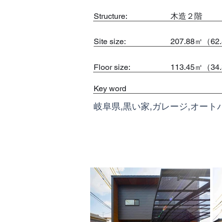
​Structure:
木造２階
Site size:
207.88㎡（62
Floor size:
113.45㎡（34
Key word
岐阜県,黒い家,ガレージ,オート