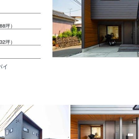
.88坪）
.32坪）
バイ