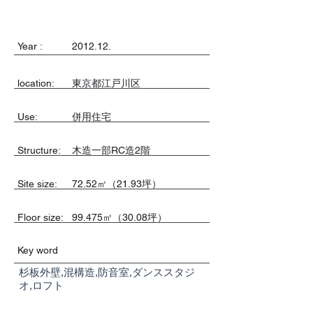
Year :
2012.12.
location:
東京都江戸川区
Use:
併用住宅
​Structure:
木造一部RC造2階
Site size:
72.52㎡（21.93坪）
Floor size:
99.475㎡（30.08坪）
Key word
杉板外壁,混構造,防音室,ダンススタジ
オ,ロフト