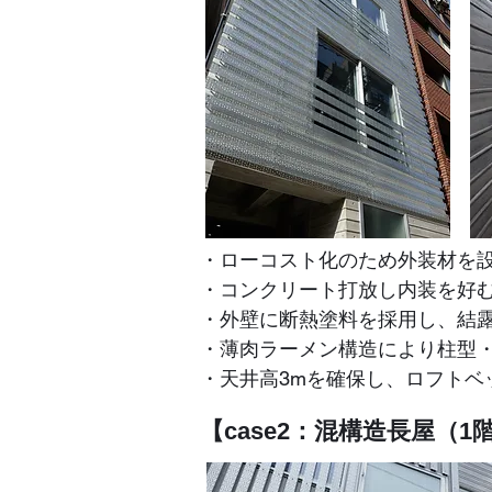
・ローコスト化のため外装材を
・コンクリート打放し内装を好
・外壁に断熱塗料を採用し、結
・薄肉ラーメン構造により柱型
​・天井高3mを確保し、ロフト
【case2：混構造長屋（1