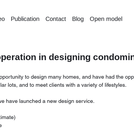
eo
Publication
Contact
Blog
Open model
operation in designing condomi
portunity to design many homes, and have had the opport
ar lots, and to meet clients with a variety of lifestyles.
 we have launched a new design service.
timate)
e