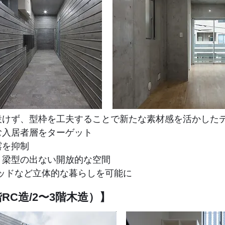
設けず、型枠を工夫することで新たな素材感を活かした
む入居者層をターゲット
露を抑制
・梁型の出ない開放的な空間
ベッドなど立体的な暮らしを可能に
階RC造/2〜3階木造）】