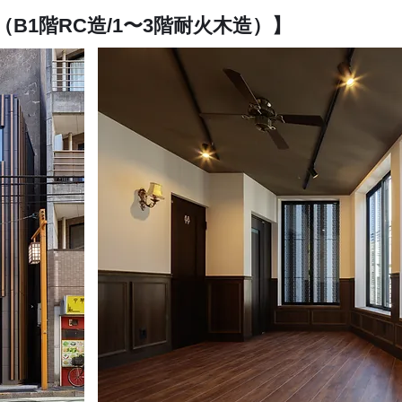
（B1階RC造/1〜3階耐火木造）】