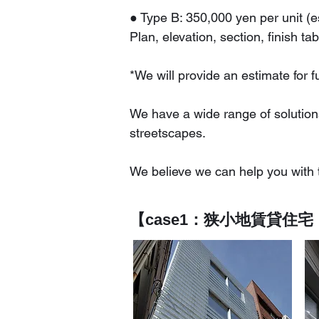
● Type B: 350,000 yen per unit (e
Plan, elevation, section, finish tab
*We will provide an estimate for 
We have a wide range of solutions
streetscapes.
We believe we can help you with t
【case1：狭小地賃貸住