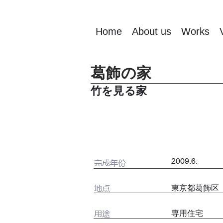
Home
About us
Works
葛飾の家
竹を見る家
2009.6.
完成年份
地点
東京都葛飾区
用途
専用住宅