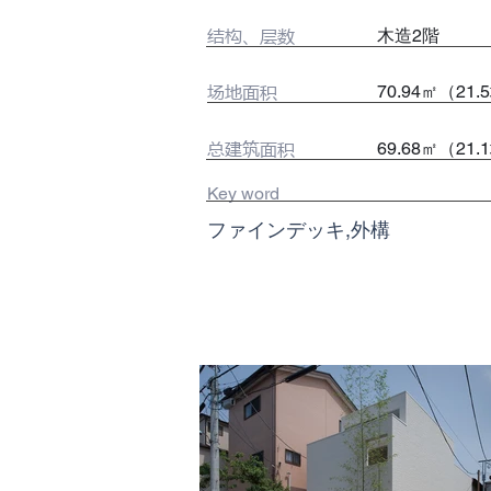
​结构、层数
木造2階
场地面积
70.94㎡（21.
总建筑面积
69.68㎡（21.
Key word
ファインデッキ,外構