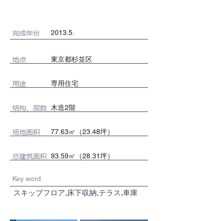
完成年份
2013.5.
地点
東京都杉並区
用途
専用住宅
​结构、层数
木造2階
场地面积
77.63㎡（23.48坪）
总建筑面积
93.59㎡（28.31坪）
Key word
スキップフロア,床下収納,テラス,車庫