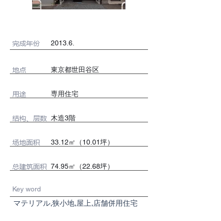
完成年份
2013.6.
地点
東京都世田谷区
用途
専用住宅
​结构、层数
木造3階
场地面积
33.12㎡（10.01坪）
总建筑面积
74.95㎡（22.68坪）
Key word
マテリアル,狭小地,屋上,店舗併用住宅