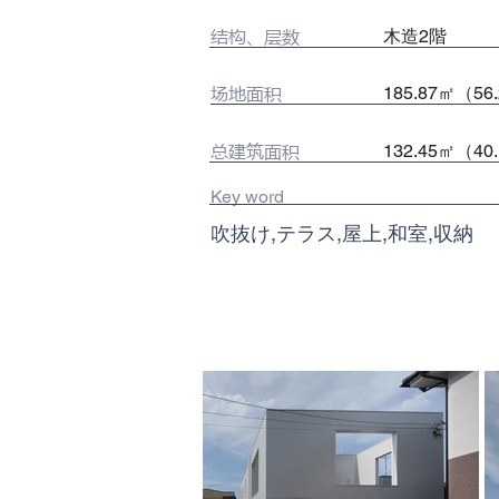
​结构、层数
木造2階
场地面积
185.87㎡（56
总建筑面积
132.45㎡（40
Key word
吹抜け,テラス,屋上,和室,収納